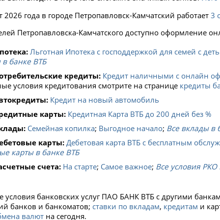
ст 2026 года в городе Петропавловск-Камчатский работает
3 
елей Петропавловска-Камчатского доступно оформление онла
потека:
Льготная Ипотека с господдержкой для семей с дет
 в банке ВТБ
отребительские кредиты:
Кредит наличными с онлайн о
ые условия кредитования смотрите на странице
кредиты б
втокредиты:
Кредит на новый автомобиль
редитные карты:
Кредитная Карта ВТБ до 200 дней без %
клады:
Семейная копилка
;
Выгодное начало
;
Все вклады в 
ебетовые карты:
Дебетовая карта ВТБ с бесплатным обслу
ые карты в банке ВТБ
асчетные счета:
На старте
;
Самое важное
;
Все условия РКО 
е условия банковских услуг ПАО БАНК ВТБ с другими банка
ий банков и банкоматов;
ставки по вкладам
,
кредитам
и кар
бмена валют
на сегодня.