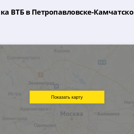
нка ВТБ в Петропавловске-Камчатск
Показать карту