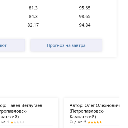
81.3
95.65
84.3
98.65
82.17
94.84
лют
Прогноз на завтра
ор:
Павел Ветлугаев
Автор:
Олег Олехнович
тропавловск-
(Петропавловск-
чатский)
Камчатский)
нка: 1
Оценка: 5