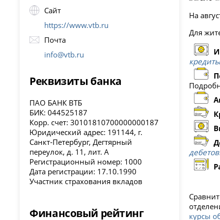
Сайт
На авгу
https://www.vtb.ru
Для жит
Почта
И
info@vtb.ru
кредиты
П
Реквизиты банка
Подробн
А
ПАО БАНК ВТБ
БИК: 044525187
К
Корр. счет: 30101810700000000187
В
Юридический адрес: 191144, г.
Санкт-Петербург, Дегтярный
Д
переулок, д. 11, лит. А
дебетов
Регистрационный номер: 1000
Р
Дата регистрации: 17.10.1990
Участник страхования вкладов
Сравнит
отделен
Финансовый рейтинг
курсы о