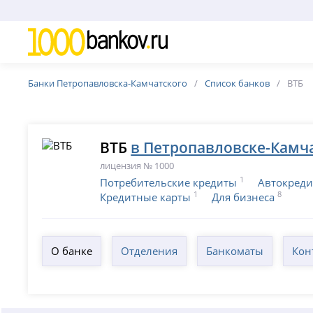
Банки Петропавловска-Камчатского
Список банков
ВТБ
ВТБ
в Петропавловске-Камч
лицензия № 1000
1
Потребительские кредиты
Автокред
1
8
Кредитные карты
Для бизнеса
О банке
Отделения
Банкоматы
Кон