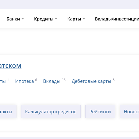
Банки
Кредиты
Карты
Вклады/инвестици
атском
1
6
16
8
иты
Ипотека
Вклады
Дебетовые карты
такты
Калькулятор кредитов
Рейтинги
Новос