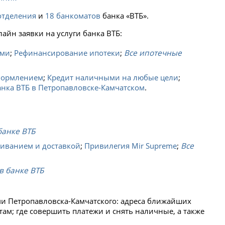
отделения
и
18 банкоматов
банка «ВТБ».
йн заявки на услуги банка ВТБ:
ьми
;
Рефинансирование ипотеки
;
Все ипотечные
формлением
;
Кредит наличными на любые цели
;
анка ВТБ в Петропавловске-Камчатском
.
банке ВТБ
живанием и доставкой
;
Привилегия Mir Supreme
;
Все
в банке ВТБ
ми Петропавловска-Камчатского: адреса ближайших
там; где совершить платежи и снять наличные, а также