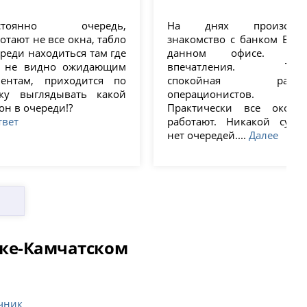
стоянно очередь,
На днях произошл
отают не все окна, табло
знакомство с банком ВТБ 
реди находиться там где
данном офисе. Мо
о не видно ожидающим
впечатления. Тихо
иентам, приходится по
спокойная работ
уку выглядывать какой
операционистов.
он в очереди!?
Практически все окошк
твет
работают. Никакой суеты
нет очередей....
Далее
ске-Камчатском
чник