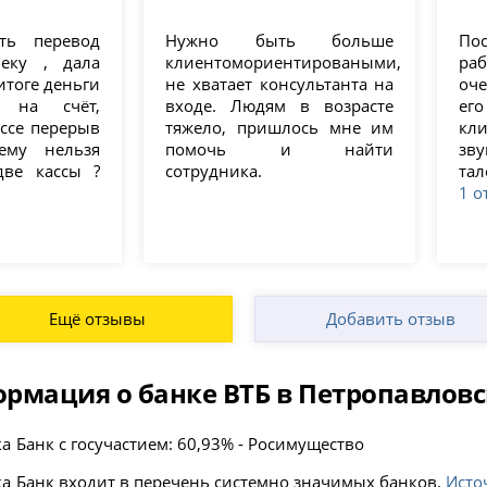
ть перевод
Нужно быть больше
По
веку , дала
клиентомориентироваными,
раб
итоге деньги
не хватает консультанта на
оче
 на счёт,
входе. Людям в возрасте
ег
ссе перерыв
тяжело, пришлось мне им
кл
ему нельзя
помочь и найти
зв
две кассы ?
сотрудника.
тал
1 о
Ещё отзывы
Добавить отзыв
рмация о банке ВТБ в Петропавлов
Банк с госучастием: 60,93% - Росимущество
Банк входит в перечень системно значимых банков.
Исто