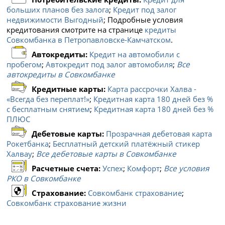
больших планов без залога
;
Кредит под залог
недвижимости Выгодный
; Подробные условия
кредитования смотрите на странице
кредиты
Совкомбанка в Петропавловске-Камчатском
.
Автокредиты:
Кредит на автомобили с
пробегом
;
Автокредит под залог автомобиля
;
Все
автокредиты в Совкомбанке
Кредитные карты:
Карта рассрочки Халва -
«Всегда без переплат!»
;
Кредитная карта 180 дней без %
с бесплатным снятием
;
Кредитная карта 180 дней без %
ПЛЮС
Дебетовые карты:
Прозрачная дебетовая карта
Рокетбанка
;
Бесплатный детский платёжный стикер
Халвау
;
Все дебетовые карты в Совкомбанке
Расчетные счета:
Успех
;
Комфорт
;
Все условия
РКО в Совкомбанке
Страхование:
Совкомбанк страхование
;
Совкомбанк страхование жизни